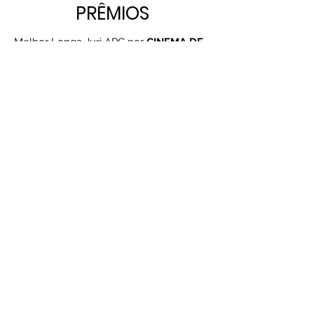
PRÊMIOS
Melhor Longa Juri APC por
CINEMA DE
AMOR
no XV Panorama Internacional
Coisa de Cinema.
Melhor Longa Juri jovem por
CINEMA
DE AMOR
no XV Panorama Internacional
Coisa de Cinema.
Melhor Longa Juri oficial por
CINEMA
DE AMOR
no XV Panorama Internacional
Coisa de Cinema.
Melhor Longa Baiano - Juri Jovem por
DR. OCRIDE
no XIV Panorama
Internacional Coisa de Cinema.