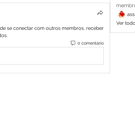
membr
ass
Ver tod
de se conectar com outros membros, receber 
tos.
0 comentário