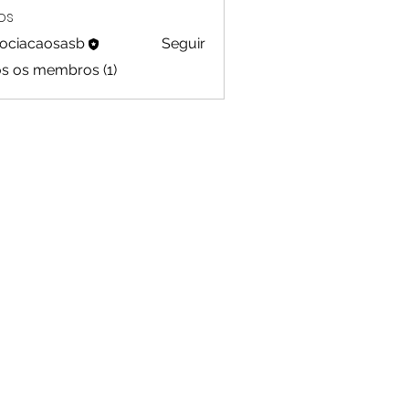
os
ociacaosasb
Seguir
os os membros (1)